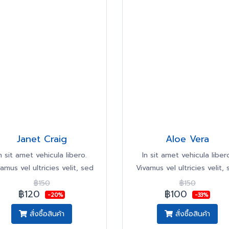
Janet Craig
Aloe Vera
n sit amet vehicula libero.
In sit amet vehicula liber
amus vel ultricies velit, sed
Vivamus vel ultricies velit,
fringilla elit.
fringilla elit.
฿150
฿150
฿120
฿100
-20%
-33%
สั่งซื้อสินค้า
สั่งซื้อสินค้า