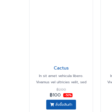
Cactus
In sit amet vehicula libero.
I
Vivamus vel ultricies velit, sed
Viv
fringilla elit.
฿200
฿100
-50%
สั่งซื้อสินค้า