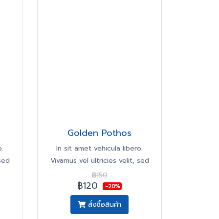
Golden Pothos
o.
In sit amet vehicula libero.
 sed
Vivamus vel ultricies velit, sed
fringilla elit.
฿150
฿120
-20%
สั่งซื้อสินค้า